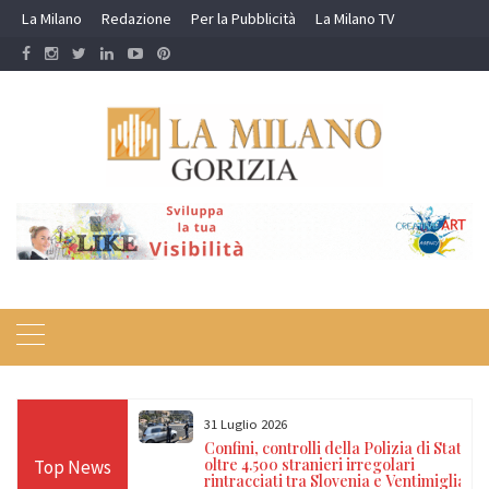
Skip
La Milano
Redazione
Per la Pubblicità
La Milano TV
to
content
31 Luglio 2026
di darsi fuoco
Confini, controlli della Polizia di Stato:
no: salvato dai
oltre 4.500 stranieri irregolari
Top News
rintracciati tra Slovenia e Ventimiglia