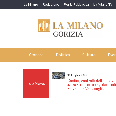
Skip
La Milano
Redazione
Per la Pubblicità
La Milano TV
to
content
Cronaca
Politica
Cultura
Even
31 Luglio 2026
accia di darsi fuoco con
Confini, controlli della Polizia
Top News
dino: salvato dai
4.500 stranieri irregolari rint
Slovenia e Ventimiglia