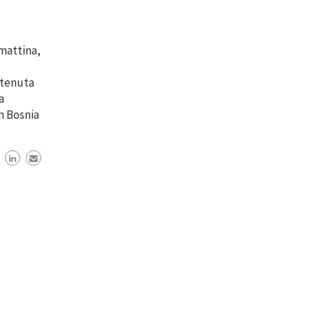
 mattina,
è tenuta
a
n Bosnia