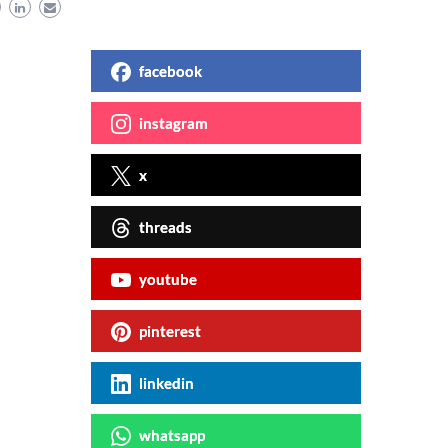
facebook
instagram
x
threads
youtube
pinterest
linkedin
whatsapp