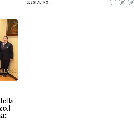
LEGGI ALTRO...
della
ized
a: