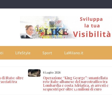
ti
LifeStyle
Sport
LaMilano.it
6 Luglio 2026
 di Stato: oltre
Operazione “King George”: smantellata
racciati tra
rete italo-albanese del narcotraffico tra
Lombardia e costa Adriatica, 16 arresti e
sequestri per oltre 1,1 milioni di euro