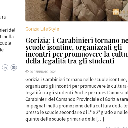
ura
Gorizia LifeStyle
ieri del
i nella
Gorizia: i Carabinieri tornano ne
scuole
scuole isontine, organizzati gli
le
incontri per promuovere la cultu
della legalità tra gli studenti
20 FEBBRAIO 2024
Gorizia: i Carabinieri tornano nelle scuole isontine,
organizzati gli incontri per promuovere la cultura 
legalità tra gli studenti. Anche per quest’anno scol
Carabinieri del Comando Provinciale di Gorizia sar
impegnati nella promozione della cultura della le
presso le scuole secondarie di 1° e 2° grado e nelle
quinte delle scuole primarie della […]