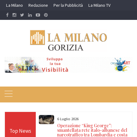
Skip
La Milano
Redazione
Per la Pubblicità
La Milano TV
to
content
6 Luglio 2026
 Polizia di Stato:
Operazione “King George”:
rregolari
smantellata rete italo-albanese del
Top News
ia e Ventimiglia
narcotraffico tra Lombardia e costa