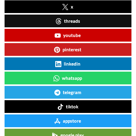
x
threads
youtube
pinterest
linkedin
whatsapp
telegram
tiktok
appstore
google play