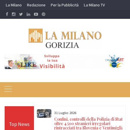
Skip
La Milano
Redazione
Per la Pubblicità
La Milano TV
to
content
31 Luglio 2026
di darsi fuoco
Confini, controlli della Polizia di Stato:
no: salvato dai
oltre 4.500 stranieri irregolari
Top News
rintracciati tra Slovenia e Ventimiglia