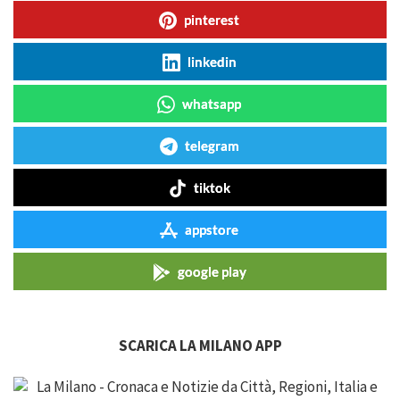
pinterest
linkedin
whatsapp
telegram
tiktok
appstore
google play
SCARICA LA MILANO APP