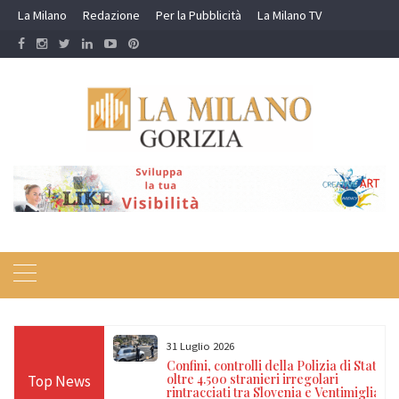
Skip
La Milano
Redazione
Per la Pubblicità
La Milano TV
to
content
31 Luglio 2026
di darsi fuoco
Confini, controlli della Polizia di Stato:
no: salvato dai
oltre 4.500 stranieri irregolari
Top News
rintracciati tra Slovenia e Ventimiglia