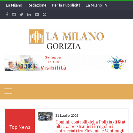
Skip
La Milano
Redazione
Per la Pubblicità
La Milano TV
to
content
31 Luglio 2026
di darsi fuoco
Confini, controlli della Polizia di Stato:
no: salvato dai
oltre 4.500 stranieri irregolari
Top News
rintracciati tra Slovenia e Ventimiglia