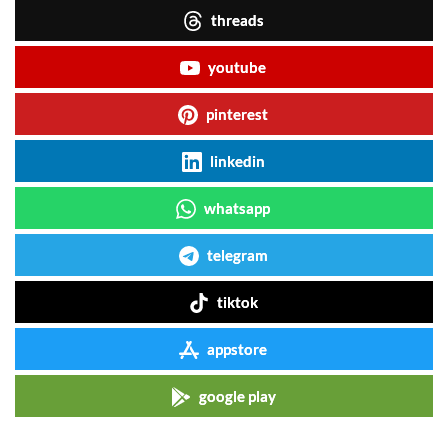
threads
youtube
pinterest
linkedin
whatsapp
telegram
tiktok
appstore
google play