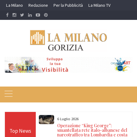
Skip
La Milano
Redazione
Per la Pubblicità
La Milano TV
to
content
6 Luglio 2026
 Polizia di Stato:
Operazione “King George”:
rregolari
smantellata rete italo-albanese del
Top News
ia e Ventimiglia
narcotraffico tra Lombardia e costa