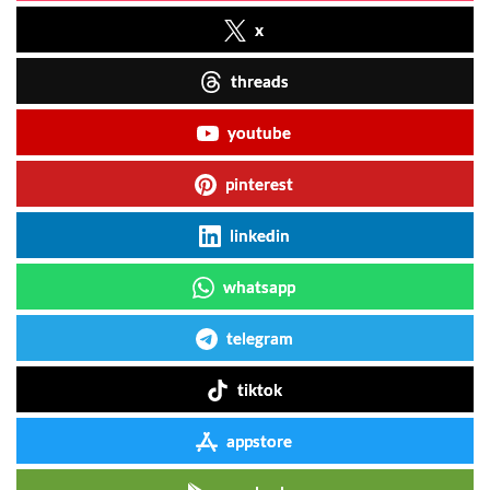
x
threads
youtube
pinterest
linkedin
whatsapp
telegram
tiktok
appstore