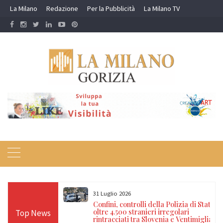
Skip
La Milano
Redazione
Per la Pubblicità
La Milano TV
to
content
31 Luglio 2026
di darsi fuoco
Confini, controlli della Polizia di Stato:
no: salvato dai
oltre 4.500 stranieri irregolari
Top News
rintracciati tra Slovenia e Ventimiglia