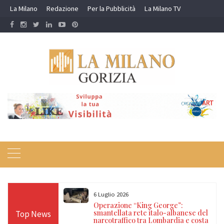
Skip
La Milano
Redazione
Per la Pubblicità
La Milano TV
to
content
6 Luglio 2026
 Polizia di Stato:
Operazione “King George”:
rregolari
smantellata rete italo-albanese del
Top News
ia e Ventimiglia
narcotraffico tra Lombardia e costa