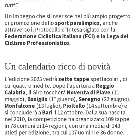
tutti”.
Un impegno che si inserisce nel più ampio progetto
di promozione dello
sport paralimpico
, anche
attraverso il Protocollo d’Intesa siglato con la
Federazione Ciclistica Italiana (FCI) e la Lega del
Ciclismo Professionistico.
Un calendario ricco di novità
L’edizione 2025 vedrà
sette tappe
spettacolari, di
cui quattro inedite. Dopo l’apertura a
Reggio
Calabria
, il Giro toccherà
Noventa di Piave
(11
maggio),
Basiglio
(1° giugno),
Seregno
(22 giugno),
Monfalcone
(13 luglio),
Pioltello
(14 settembre) e
si concluderà a
Bari
il 12 ottobre. Dalla sua nascita
nel 2010, la competizione ha organizzato 109 tappe
in 78 comuni di 14 regioni, con una media di 143
atleti per edizione, tra cui 107 uomini e 36 donne.