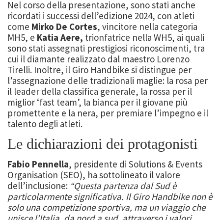
Nel corso della presentazione, sono stati anche
ricordati i successi dell’edizione 2024, con atleti
come
Mirko De Cortes
, vincitore nella categoria
MH5, e
Katia Aere,
trionfatrice nella WH5, ai quali
sono stati assegnati prestigiosi riconoscimenti, tra
cui il diamante realizzato dal maestro Lorenzo
Tirelli. Inoltre, il Giro Handbike si distingue per
l’assegnazione delle tradizionali maglie: la rosa per
il leader della classifica generale, la rossa per il
miglior ‘fast team’, la bianca per il giovane più
promettente e la nera, per premiare l’impegno e il
talento degli atleti.
Le dichiarazioni dei protagonisti
Fabio Pennella
, presidente di Solutions & Events
Organisation (SEO), ha sottolineato il valore
dell’inclusione:
“Questa partenza dal Sud è
particolarmente significativa. Il Giro Handbike non è
solo una competizione sportiva, ma un viaggio che
unisce l’Italia, da nord a sud, attraverso i valori